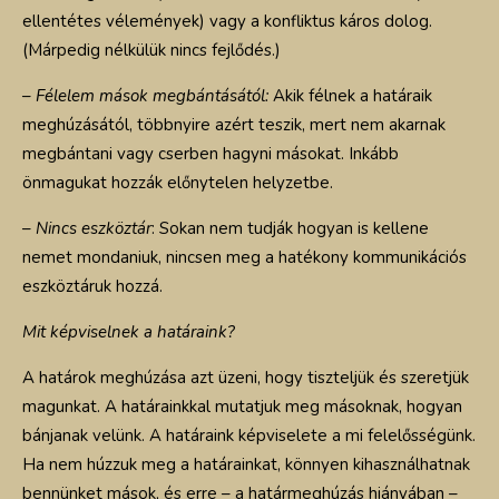
ellentétes vélemények) vagy a konfliktus káros dolog.
(Márpedig nélkülük nincs fejlődés.)
–
Félelem mások megbántásától:
Akik félnek a határaik
meghúzásától, többnyire azért teszik, mert nem akarnak
megbántani vagy cserben hagyni másokat. Inkább
önmagukat hozzák előnytelen helyzetbe.
–
Nincs eszköztár
: Sokan nem tudják hogyan is kellene
nemet mondaniuk, nincsen meg a hatékony kommunikációs
eszköztáruk hozzá.
Mit képviselnek a határaink?
A határok meghúzása azt üzeni, hogy tiszteljük és szeretjük
magunkat. A határainkkal mutatjuk meg másoknak, hogyan
bánjanak velünk. A határaink képviselete a mi felelősségünk.
Ha nem húzzuk meg a határainkat, könnyen kihasználhatnak
bennünket mások, és erre – a határmeghúzás hiányában –