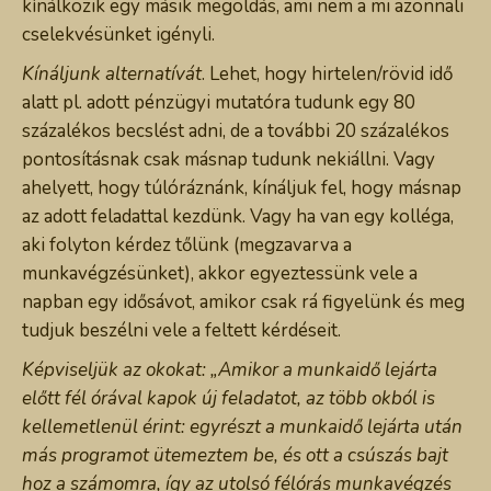
kínálkozik egy másik megoldás, ami nem a mi azonnali
cselekvésünket igényli.
Kínáljunk alternatívát
. Lehet, hogy hirtelen/rövid idő
alatt pl. adott pénzügyi mutatóra tudunk egy 80
százalékos becslést adni, de a további 20 százalékos
pontosításnak csak másnap tudunk nekiállni. Vagy
ahelyett, hogy túlóráznánk, kínáljuk fel, hogy másnap
az adott feladattal kezdünk. Vagy ha van egy kolléga,
aki folyton kérdez tőlünk (megzavarva a
munkavégzésünket), akkor egyeztessünk vele a
napban egy idősávot, amikor csak rá figyelünk és meg
tudjuk beszélni vele a feltett kérdéseit.
Képviseljük az okokat: „Amikor a munkaidő lejárta
előtt fél órával kapok új feladatot, az több okból is
kellemetlenül érint: egyrészt a munkaidő lejárta után
más programot ütemeztem be, és ott a csúszás bajt
hoz a számomra, így az utolsó félórás munkavégzés