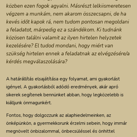
közben ezen fogok agyalni. Másrészt lelkiismeretesen
végzem a munkám, nem akarom összecsapni, de ha
kevés időt kapok rá, nem tudom pontosan megoldani
a feladatot, márpedig ez a szándékom. Ki tudnánk
közösen találni valamit az ilyen hirtelen helyzetek
kezelésére? El tudod mondani, hogy miért van
szükség hirtelen ennek a feladatnak az elvégzésére/a
kérdés megválaszolására?
A határállítás elsajátítása egy folyamat, ami gyakorlást
igényel. A gyakorlásból adódó eredmények, akár apró
sikerek segítenek bennünket abban, hogy legközelebb is
kiálljunk önmagunkért.
Fontos, hogy dolgozzunk az alaphiedelmeinken, az
önképünkön, a gyermekkorunk érzelmi sebein, hogy immár
megnövelt önbizalommal, önbecsüléssel és önhittel