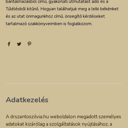
bántalmazásból című, gyakorlati útmutatást adó és a
Túlélésből kitűnő, Hogyan találhatjuk meg a lelki békénket
és az utat önmagunkhoz című, önsegítő kérdéseket
tartalmazó szakkönyveimben is foglalkozom.
Adatkezelés
A drszantoszilvia.hu weboldalon megadott személyes
adatokat kizárólag a szolgáltatások nyújtásához, a