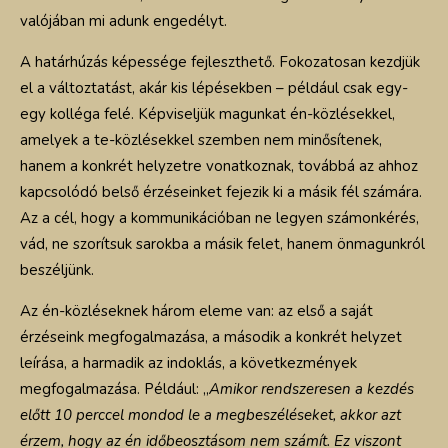
valójában mi adunk engedélyt.
A határhúzás képessége fejleszthető. Fokozatosan kezdjük
el a változtatást, akár kis lépésekben – például csak egy-
egy kolléga felé. Képviseljük magunkat én-közlésekkel,
amelyek a te-közlésekkel szemben nem minősítenek,
hanem a konkrét helyzetre vonatkoznak, továbbá az ahhoz
kapcsolódó belső érzéseinket fejezik ki a másik fél számára.
Az a cél, hogy a kommunikációban ne legyen számonkérés,
vád, ne szorítsuk sarokba a másik felet, hanem önmagunkról
beszéljünk.
Az én-közléseknek három eleme van: az első a saját
érzéseink megfogalmazása, a második a konkrét helyzet
leírása, a harmadik az indoklás, a következmények
megfogalmazása. Például: „
Amikor rendszeresen a kezdés
előtt 10 perccel mondod le a megbeszéléseket, akkor azt
érzem, hogy az én időbeosztásom nem számít. Ez viszont