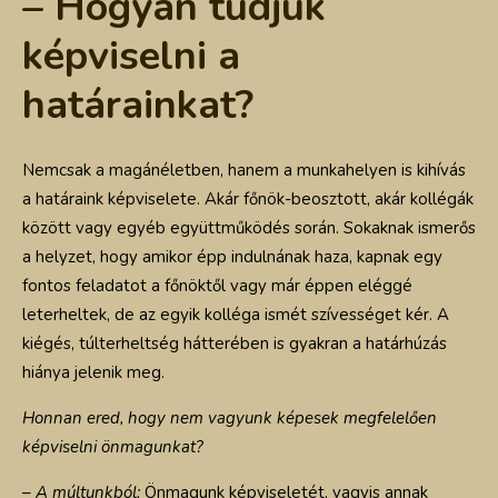
– Hogyan tudjuk
képviselni a
határainkat?
Nemcsak a magánéletben, hanem a munkahelyen is kihívás
a határaink képviselete. Akár főnök-beosztott, akár kollégák
között vagy egyéb együttműködés során. Sokaknak ismerős
a helyzet, hogy amikor épp indulnának haza, kapnak egy
fontos feladatot a főnöktől vagy már éppen eléggé
leterheltek, de az egyik kolléga ismét szívességet kér. A
kiégés, túlterheltség hátterében is gyakran a határhúzás
hiánya jelenik meg.
Honnan ered, hogy nem vagyunk képesek megfelelően
képviselni önmagunkat?
–
A múltunkból:
Önmagunk képviseletét, vagyis annak