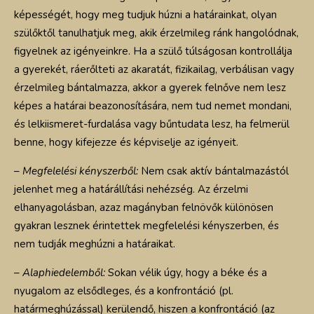
képességét, hogy meg tudjuk húzni a határainkat, olyan
szülőktől tanulhatjuk meg, akik érzelmileg ránk hangolódnak,
figyelnek az igényeinkre. Ha a szülő túlságosan kontrollálja
a gyerekét, ráerőlteti az akaratát, fizikailag, verbálisan vagy
érzelmileg bántalmazza, akkor a gyerek felnőve nem lesz
képes a határai beazonosítására, nem tud nemet mondani,
és lelkiismeret-furdalása vagy bűntudata lesz, ha felmerül
benne, hogy kifejezze és képviselje az igényeit.
–
Megfelelési kényszerből:
Nem csak aktív bántalmazástól
jelenhet meg a határállítási nehézség. Az érzelmi
elhanyagolásban, azaz magányban felnövők különösen
gyakran lesznek érintettek megfelelési kényszerben, és
nem tudják meghúzni a határaikat.
–
Alaphiedelemből:
Sokan vélik úgy, hogy a béke és a
nyugalom az elsődleges, és a konfrontáció (pl.
határmeghúzással) kerülendő, hiszen a konfrontáció (az