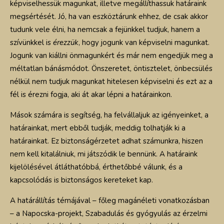
képviselhessük magunkat, illetve megállíthassuk határaink
megsértését. Jó, ha van eszköztárunk ehhez, de csak akkor
tudunk vele élni, ha nemcsak a fejünkkel tudjuk, hanem a
szívünkkel is
érezzük
, hogy jogunk van képviselni magunkat.
Jogunk van kiállni önmagunkért és már nem engedjük meg a
méltatlan bánásmódot. Önszeretet, öntisztelet, önbecsülés
nélkül nem tudjuk magunkat hitelesen képviselni és ezt az a
fél is érezni fogja, aki át akar lépni a határainkon.
Mások számára is segítség, ha felvállaljuk az igényeinket, a
határainkat, mert ebből tudják, meddig tolhatják ki a
határainkat. Ez biztonságérzetet adhat számunkra, hiszen
nem kell kitalálniuk, mi játszódik le bennünk. A határaink
kijelölésével átláthatóbbá, érthetőbbé válunk, és a
kapcsolódás is biztonságos kereteket kap.
A határállítás témájával – főleg magánéleti vonatkozásban
– a Napocska-projekt, Szabadulás és gyógyulás az érzelmi