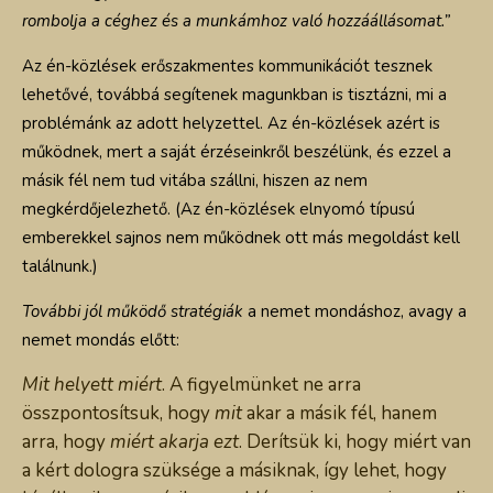
rombolja a céghez és a munkámhoz való hozzáállásomat.”
Az én-közlések erőszakmentes kommunikációt tesznek
lehetővé, továbbá segítenek magunkban is tisztázni, mi a
problémánk az adott helyzettel. Az én-közlések azért is
működnek, mert a saját érzéseinkről beszélünk, és ezzel a
másik fél nem tud vitába szállni, hiszen az nem
megkérdőjelezhető. (Az én-közlések elnyomó típusú
emberekkel sajnos nem működnek ott más megoldást kell
találnunk.)
További jól működő stratégiák
a nemet mondáshoz, avagy a
nemet mondás előtt:
Mit helyett miért
. A figyelmünket ne arra
összpontosítsuk, hogy
mit
akar a másik fél, hanem
arra, hogy
miért akarja ezt
. Derítsük ki, hogy miért van
a kért dologra szüksége a másiknak, így lehet, hogy