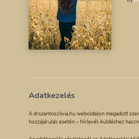
Adatkezelés
A drszantoszilvia.hu weboldalon megadott szemé
hozzájárulás esetén – hírlevél-küldéshez haszná