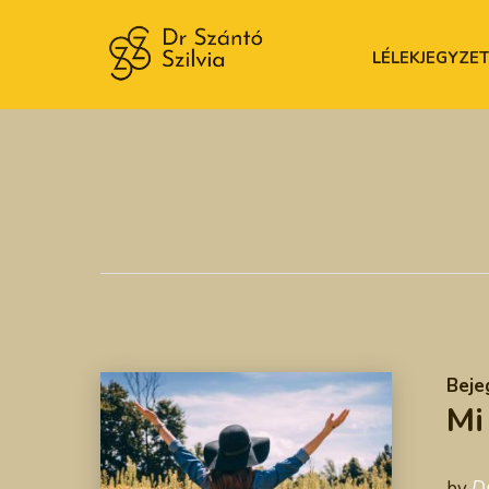
LÉLEKJEGYZE
Beje
Mi
by
Dr