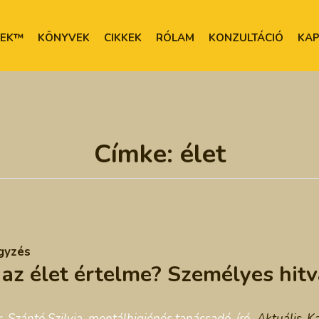
TEK™
KÖNYVEK
CIKKEK
RÓLAM
KONZULTÁCIÓ
KAP
Címke:
élet
gyzés
 az élet értelme? Személyes hitv
. Szántó Szilvia, mentálhigiénés tanácsadó, író
Aktuális
,
Ka